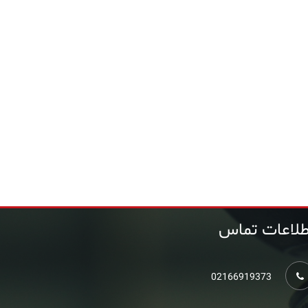
طلاعات تماس
02166919373