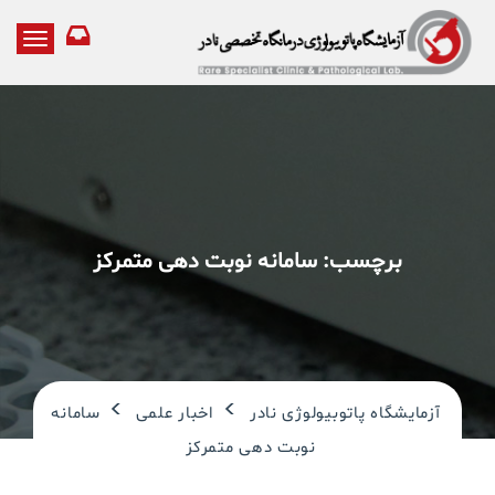
T
o
g
g
l
e
n
a
v
i
برچسب:
سامانه نوبت دهی متمرکز
g
a
t
i
o
n
>
>
آزمایشگاه پاتوبیولوژی نادر
اخبار علمی
سامانه
نوبت دهی متمرکز