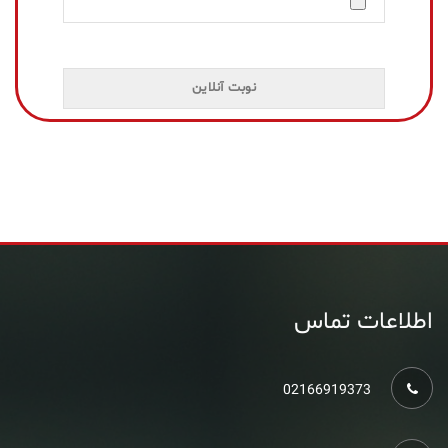
اطلاعات تماس
02166919373